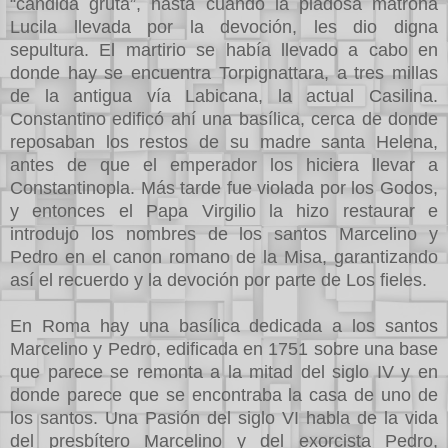
“cándida gruta”, hasta cuando la piadosa matrona
Lucila llevada por la devoción, les dio digna
sepultura. El martirio se había llevado a cabo en
donde hay se encuentra Torpignattara, a tres millas
de la antigua vía Labicana, la actual Casilina.
Constantino edificó ahí una basílica, cerca de donde
reposaban los restos de su madre santa Helena,
antes de que el emperador los hiciera llevar a
Constantinopla. Más tarde fue violada por los Godos,
y entonces el Papa Virgilio la hizo restaurar e
introdujo los nombres de los santos Marcelino y
Pedro en el canon romano de la Misa, garantizando
así el recuerdo y la devoción por parte de Los fieles.
En Roma hay una basílica dedicada a los santos
Marcelino y Pedro, edificada en 1751 sobre una base
que parece se remonta a la mitad del siglo IV y en
donde parece que se encontraba la casa de uno de
los santos. Una Pasión del siglo VI habla de la vida
del presbítero Marcelino y del exorcista Pedro,