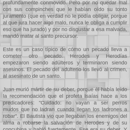
profundamente conmovido. Pero por no quedar mal
con sus compinches que le habían oído su tonto
juramento (que en verdad no le podía obligar, porque
al que jura hacer algo malo, nunca le obliga a cumplir
eso que ha jurado) y por no disgustar a esa malvada,
mandó matar al santo precursor.
Este es un caso típico de cómo un pecado lleva a
cometer otro pecado. Herodes y Herodías
empezaron siendo adúlteros y terminaron siendo
asesinos. El pecado del adulterio los llevó al crimen,
al asesinato de un santo.
Juan murió mártir de su deber, porque él había leído
la recomendación que el profeta Isaías hace a los
predicadores: "Cuidado: no vayan a ser perros
mudos que no ladran cuando llegan los ladrones a
robar". El Bautista vio que llegaban los enemigos del
alma a robarse la salvación de Herodes y de su
concubina y habló fuertemente. Ese era su deber. Y