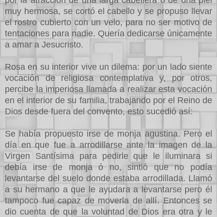
por la atracción de una larga cabellera ó de una piel
muy hermosa, se cortó el cabello y se propuso llevar
el rostro cubierto con un velo, para no ser motivo de
tentaciones para nadie. Quería dedicarse únicamente
a amar a Jesucristo.
Rosa en su interior vive un dilema: por un lado siente
vocación de religiosa contemplativa y, por otros,
percibe la imperiosa llamada a realizar esta vocación
en el interior de su familia, trabajando por el Reino de
Dios desde fuera del convento, esto sucedió así:
Se había propuesto irse de monja agustina. Pero el
día en que fue a arrodillarse ante la imagen de la
Virgen Santísima para pedirle que le iluminara si
debía irse de monja ó no, sintió que no podía
levantarse del suelo donde estaba arrodillada. Llamó
a su hermano a que le ayudara a levantarse pero él
tampoco fue capaz de moverla de allí. Entonces se
dio cuenta de que la voluntad de Dios era otra y le