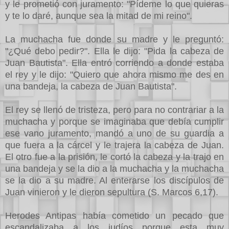
y le prometió con juramento: "Pídeme lo que quieras
y te lo daré, aunque sea la mitad de mi reino".
La muchacha fue donde su madre y le preguntó:
"¿Qué debo pedir?". Ella le dijo: "Pida la cabeza de
Juan Bautista". Ella entró corriendo a donde estaba
el rey y le dijo: "Quiero que ahora mismo me des en
una bandeja, la cabeza de Juan Bautista".
El rey se llenó de tristeza, pero para no contrariar a la
muchacha y porque se imaginaba que debía cumplir
ese vano juramento, mandó a uno de su guardia a
que fuera a la cárcel y le trajera la cabeza de Juan.
El otro fue a la prisión, le cortó la cabeza y la trajo en
una bandeja y se la dio a la muchacha y la muchacha
se la dio a su madre. Al enterarse los discípulos de
Juan vinieron y le dieron sepultura (S. Marcos 6,17).
Herodes Antipas había cometido un pecado que
escandalizaba a los judíos porque esta muy