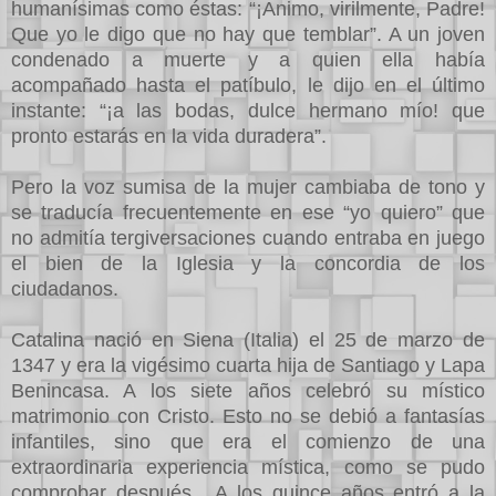
humanísimas como éstas: “¡Animo, virilmente, Padre!
Que yo le digo que no hay que temblar”. A un joven
condenado a muerte y a quien ella había
acompañado hasta el patíbulo, le dijo en el último
instante: “¡a las bodas, dulce hermano mío! que
pronto estarás en la vida duradera”.
Pero la voz sumisa de la mujer cambiaba de tono y
se traducía frecuentemente en ese “yo quiero” que
no admitía tergiversaciones cuando entraba en juego
el bien de la Iglesia y la concordia de los
ciudadanos.
Catalina nació en Siena (Italia) el 25 de marzo de
1347 y era la vigésimo cuarta hija de Santiago y Lapa
Benincasa. A los siete años celebró su místico
matrimonio con Cristo. Esto no se debió a fantasías
infantiles, sino que era el comienzo de una
extraordinaria experiencia mística, como se pudo
comprobar después . A los quince años entró a la