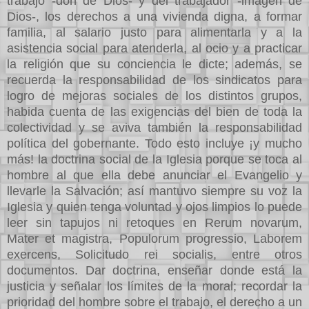
trabajo -don de Dios- y del trabajador -imagen de
Dios-, los derechos a una vivienda digna, a formar
familia, al salario justo para alimentarla y a la
asistencia social para atenderla, al ocio y a practicar
la religión que su conciencia le dicte; además, se
recuerda la responsabilidad de los sindicatos para
logro de mejoras sociales de los distintos grupos,
habida cuenta de las exigencias del bien de toda la
colectividad y se aviva también la responsabilidad
política del gobernante. Todo esto incluye ¡y mucho
más! la doctrina social de la Iglesia porque se toca al
hombre al que ella debe anunciar el Evangelio y
llevarle la Salvación; así mantuvo siempre su voz la
Iglesia y quien tenga voluntad y ojos limpios lo puede
leer sin tapujos ni retoques en Rerum novarum,
Mater et magistra, Populorum progressio, Laborem
exercens, Solicitudo rei socialis, entre otros
documentos. Dar doctrina, enseñar donde está la
justicia y señalar los límites de la moral; recordar la
prioridad del hombre sobre el trabajo, el derecho a un