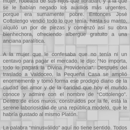
mujer, rodeada de sus hijos que lloraban, y a la que
se le habían negado los auxilios más urgentes,
porque era sumamente pobre. Entonces José
Cottolengo vendió todo lo que tenía, hasta su manto,
alquiló un por de piezas y comenzó así su obra
bienhechora, ofreciendo albergue gratuito a una
anciana paralítica.
A la mujer que le confesaba que no tenía ni un
centavo para pagar el mercado, le dijo: “No importa,
todo lo pagará la Divina Providencia”. Después del
traslado a Valdoceo, la Pequeña Casa se amplió
enormemente y tomó forma ese prodigio diario de la
ciudad del amor y de la caridad que hoy el mundo
conoce y admire con el nombre de “Cottolengo”.
Dentro de esos muros, construidos por la fe, está la
serene laboriosidad de una república modelo, que le
habría gustado al mismo Platón.
La palabra “minusválido” aquí no tiene sentido. Todos